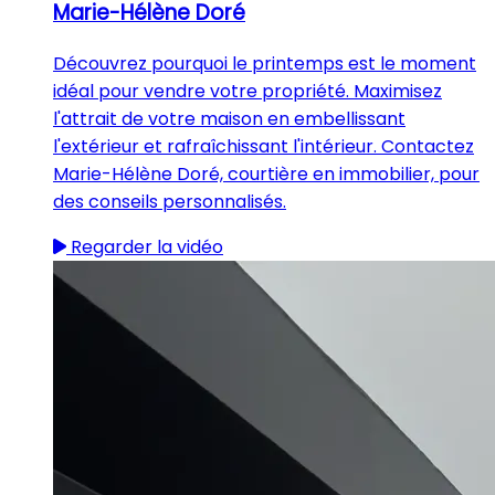
Marie-Hélène Doré
Découvrez pourquoi le printemps est le moment
idéal pour vendre votre propriété. Maximisez
l'attrait de votre maison en embellissant
l'extérieur et rafraîchissant l'intérieur. Contactez
Marie-Hélène Doré, courtière en immobilier, pour
des conseils personnalisés.
Regarder la vidéo