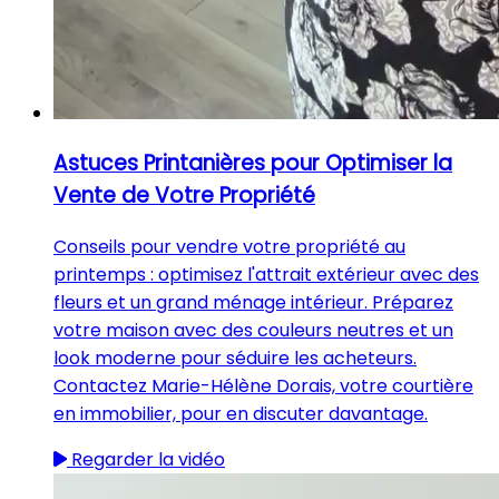
Astuces Printanières pour Optimiser la
Vente de Votre Propriété
Conseils pour vendre votre propriété au
printemps : optimisez l'attrait extérieur avec des
fleurs et un grand ménage intérieur. Préparez
votre maison avec des couleurs neutres et un
look moderne pour séduire les acheteurs.
Contactez Marie-Hélène Dorais, votre courtière
en immobilier, pour en discuter davantage.
Regarder la vidéo