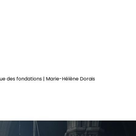
que des fondations | Marie-Hélène Dorais
 sous-sol cache plus que des 