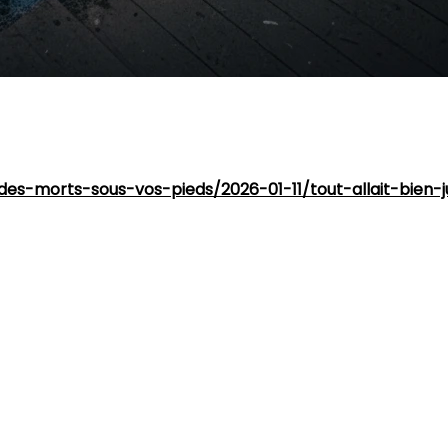
x ou en centres culturels est une tendance forte au Québ
s occupants... plutôt silencieux ?
-des-morts-sous-vos-pieds/2026-01-11/tout-allait-bien
x
eneviève-de-Batiscan ont eu un choc : en creusant pour i
ils. À Sainte-Geneviève, les sépultures n'étaient qu'à
si
 le vestige d'une tradition québécoise bien ancrée.