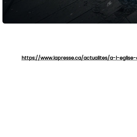
La conversion d’églises en condos, en logements sociau
tel monument historique, vous pourriez cohabiter avec de
Source:
https://www.lapresse.ca/actualites/a-l-eglise
Des surprises de taille lors des travau
Récemment, des promoteurs à Saint-Irénée et à Sainte-G
sont tombés nez à nez avec des ossements et des cercue
Comment est-ce possible ? Ce n'est pas une erreur, mais
Le privilège de dormir « Ad Sanctos* »