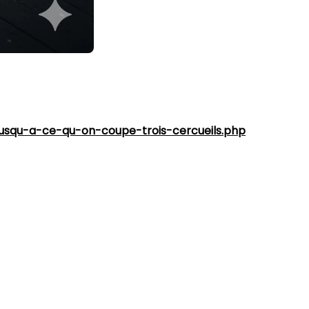
ec. Mais saviez-vous qu'en devenant propriétaire d'un
-jusqu-a-ce-qu-on-coupe-trois-cercueils.php
nstaller une ventilation ou abaisser un plancher, ils
x pouces
sous le plancher de la cave !