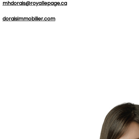
mhdorais@royallepage.ca
. Pour plus d'informations,
visitez son site web à l'adresse suivante :
doraisimmobilier.com
.
Quel que soit votre projet immobilier,
Marie-Hélène
Dorais
est prête à répondre à vos attentes et à vous
fournir un service professionnel efficace dans les
régions de
Québec
et
Lévis
. Contactez-la dès
aujourd'hui pour donner vie à vos projets immobiliers.