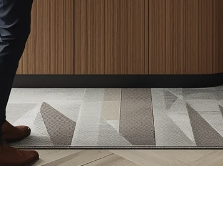
n pense spontanément au courtier immobilier. Pourtant, u
ier hypothécaire
.
uel point une bonne stratégie de financement peut faire tou