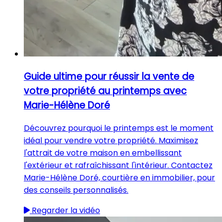
Guide ultime pour réussir la vente de
votre propriété au printemps avec
Marie-Hélène Doré
Découvrez pourquoi le printemps est le moment
idéal pour vendre votre propriété. Maximisez
l'attrait de votre maison en embellissant
l'extérieur et rafraîchissant l'intérieur. Contactez
Marie-Hélène Doré, courtière en immobilier, pour
des conseils personnalisés.
Regarder la vidéo