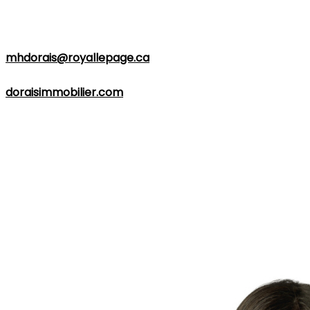
Pour toute question ou pour un rendez-vous, vous
pouvez joindre
Marie-Hélène Dorais
par téléphone au
418-446-5665
ou par courriel à
mhdorais@royallepage.ca
. Pour plus d'informations,
visitez son site web à l'adresse suivante :
doraisimmobilier.com
.
Quel que soit votre projet immobilier,
Marie-Hélène
Dorais
est prête à répondre à vos attentes et à vous
fournir un service professionnel efficace dans les
régions de
Québec
et
Lévis
. Contactez-la dès
aujourd'hui pour donner vie à vos projets immobiliers.