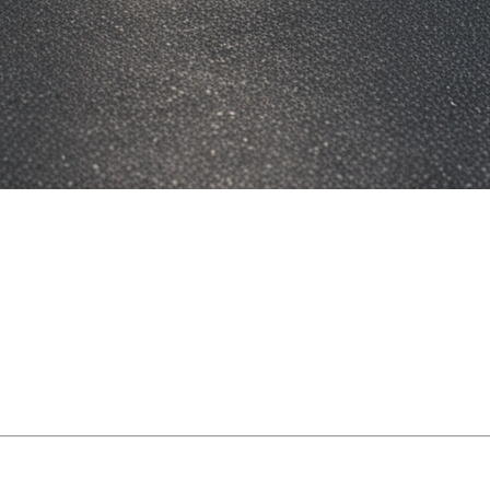
 propriétaires doivent savoir pour évi
ie intégrante de l’entretien d’une propriété, tant pour d
 règles entourant la visibilité, le rangement et la collecte
 les nuisances.
des
différences locales importantes
, pour rester conforme
Québec