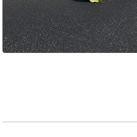
Bacs à déchets au Québec : ce que les
Au Québec, la
gestion des déchets résidentiels
fait part
nombreuses municipalités ont récemment
resserré les
notamment pour améliorer l’esthétisme urbain et limiter
Voici un aperçu des
principes généraux
à connaître et 
♻️
Principes généraux en vigueur au 