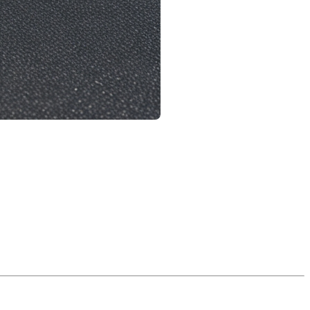
ter les amendes
es raisons environnementales que réglementaires. De
 des bacs
— ordures, recyclage et compost —
 et contribuer à la propreté du quartier.