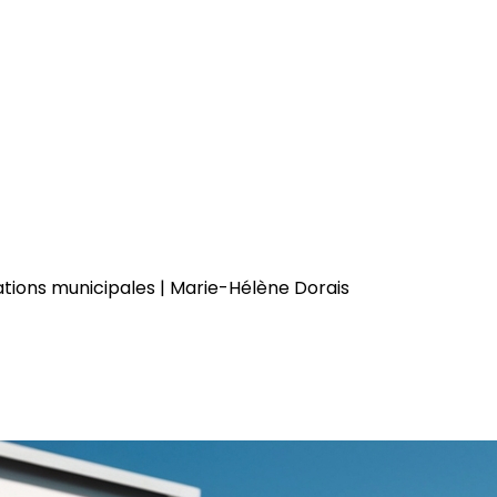
riations municipales | Marie-Hélène Dorais
ets : visibilité et variations 