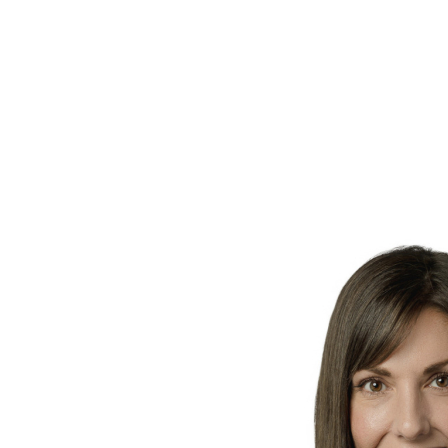
Quel que soit votre projet immobilier,
Marie-Hélène
Dorais
est prête à répondre à vos attentes et à vous
fournir un service professionnel efficace dans les
régions de
Québec
et
Lévis
. Contactez-la dès
aujourd'hui pour donner vie à vos projets immobiliers.