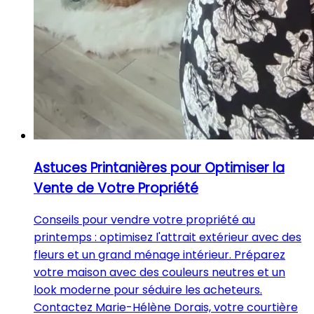
Astuces Printanières pour Optimiser la
Vente de Votre Propriété
Conseils pour vendre votre propriété au
printemps : optimisez l'attrait extérieur avec des
fleurs et un grand ménage intérieur. Préparez
votre maison avec des couleurs neutres et un
look moderne pour séduire les acheteurs.
Contactez Marie-Hélène Dorais, votre courtière