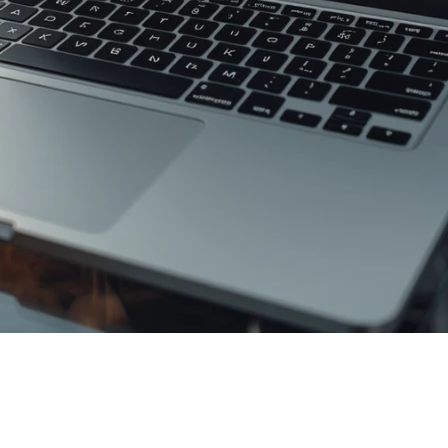
meure :
le marketing est l’un des piliers les plus puissan
 voyons chaque jour l’impact direct d’une stratégie market
ins.