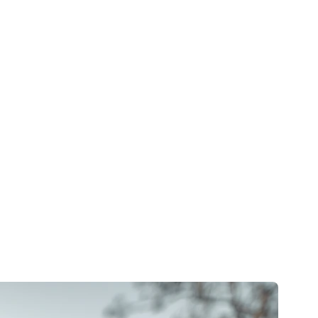
ais ?