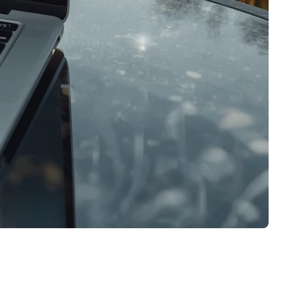
ts pour vendre une propriété rapidement, efficacement et
ing bien structurée… et l’écart spectaculaire entre les