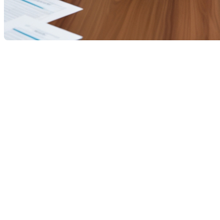
Le rôle essentiel du courtier
hypothécaire au Québec : ce que
vous devez savoir
Dans le paysage complexe du financement immobilier
québécois, le
courtier hypothécaire
occupe une place
stratégique. Que vous soyez
premier acheteur
,
propriétaire désirant refinancer
, ou simplement à la
recherche de
meilleures conditions de prêt
,
comprendre le rôle du courtier hypothécaire peut
faire toute la différence dans votre projet.