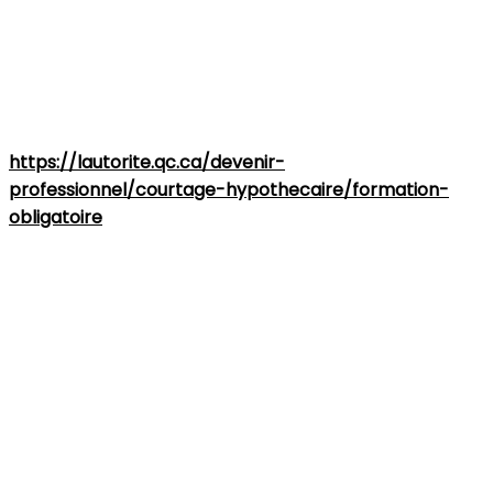
rigoureuse de l’AMF, les consommateurs québécois
peuvent compter sur un encadrement solide qui
protège leurs intérêts.
👉 Pour en savoir plus sur la formation et les étapes à
suivre :
https://lautorite.qc.ca/devenir-
professionnel/courtage-hypothecaire/formation-
obligatoire
Vous avez trouvé cet article enrichissant? Pour toute
question concernant le marché immobilier ou pour
obtenir des conseils personnalisés, n'hésitez pas à
contacter votre courtier immobilier résidentiel,
Marie-
Hélène Dorais
de
Royal LePage Blanc & Noir
.
Spécialisée dans les régions de
Québec
et
Lévis
,
Marie-
Hélène
est là pour vous accompagner dans vos
démarches immobilières, que ce soit pour l'achat, la