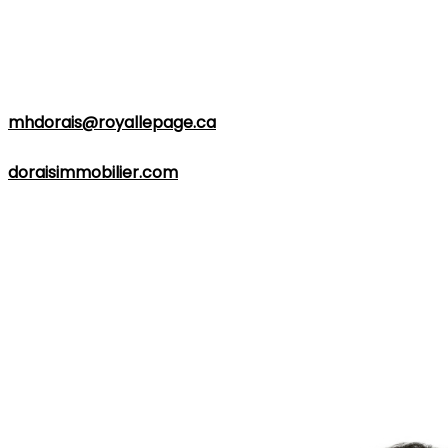
vente ou l'investissement.
Pour toute question ou pour un rendez-vous, vous
pouvez joindre
Marie-Hélène Dorais
par téléphone au
418-446-5665
ou par courriel à
mhdorais@royallepage.ca
. Pour plus d'informations,
visitez son site web à l'adresse suivante :
doraisimmobilier.com
.
Quel que soit votre projet immobilier,
Marie-Hélène
Dorais
est prête à répondre à vos attentes et à vous
fournir un service professionnel efficace dans les
régions de
Québec
et
Lévis
. Contactez-la dès
aujourd'hui pour donner vie à vos projets immobiliers.