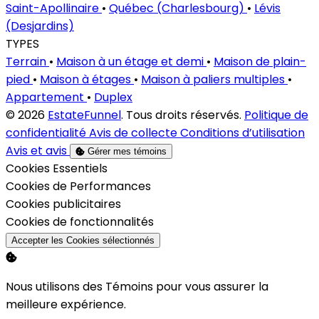
Saint-Apollinaire
•
Québec (Charlesbourg)
•
Lévis
(Desjardins)
TYPES
Terrain
•
Maison à un étage et demi
•
Maison de plain-
pied
•
Maison à étages
•
Maison à paliers multiples
•
Appartement
•
Duplex
© 2026
EstateFunnel
. Tous droits réservés.
Politique de
confidentialité
Avis de collecte
Conditions d’utilisation
Avis et avis
Gérer mes témoins
Activer
Cookies Essentiels
Activer
Cookies de Performances
Activer
Cookies publicitaires
Activer
Cookies de fonctionnalités
Accepter les Cookies sélectionnés
Nous utilisons des Témoins pour vous assurer la
meilleure expérience.