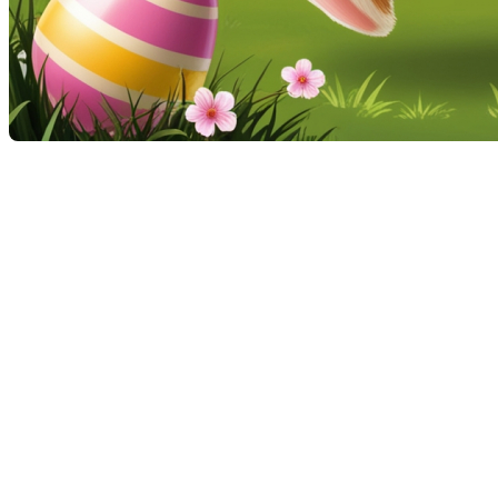
En ce week-end de Pâques, les courtiers immobiliers
tiennent à vous adresser leurs vœux les plus
chaleureux pour une célébration remplie de joie et de
sérénité. Ce moment de l'année est l'occasion parfaite
pour faire une pause bien méritée et se ressourcer
auprès de ceux que l'on aime.
L'importance de se reposer
Dans un rythme de vie aussi dynamique, prendre le
temps de se reposer est essentiel. Le quotidien est